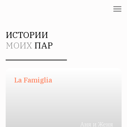
ИСТОРИИ
МОИХ
ПАР
⎯⎯⎯⎯⎯⎯⎯⎯⎯⎯⎯⎯
La Famiglia
Аня и Женя